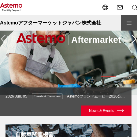
Astemoアフターマーケットジャパン株式会社
【重要】ダイアグノスティックツール HDM-330サポート終了のお知らせ
2026 Jun. 05
Astemoブランドムービー2026公開しました。
2026 J
Events & Seminars
News & Events
Page navigation
自動車関連機器