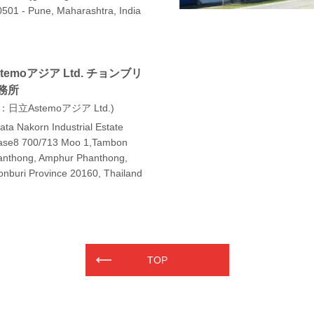
501 - Pune, Maharashtra, India
stemoアジア Ltd. チョンブリ
務所
：日立Astemoアジア Ltd.
ta Nakorn Industrial Estate
ase8 700/713 Moo 1,Tambon
anthong, Amphur Phanthong,
nburi Province 20160, Thailand
TOP