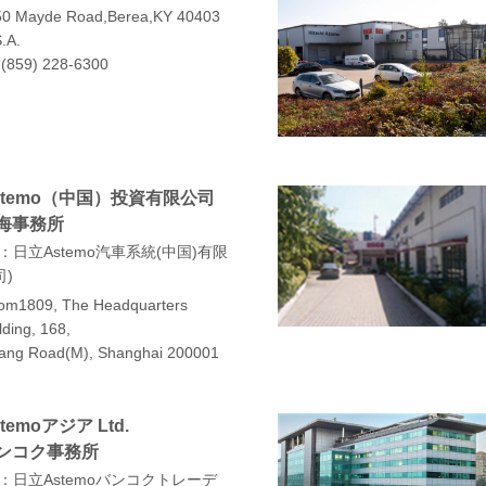
50 Mayde Road,Berea,KY 40403
.A.
:(859) 228-6300
stemo（中国）投資有限公司
海事務所
：日立Astemo汽車系統(中国)有限
司
om1809, The Headquarters
lding, 168,
zang Road(M), Shanghai 200001
temoアジア Ltd.
ンコク事務所
：日立Astemoバンコクトレーデ