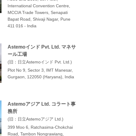
International Convention Centre,
MCCIA Trade Towers, Senapati
Bapat Road, Shivaji Nagar, Pune
411 016 - India
Astemoインド Pvt. Ltd. マネサ
ール工場
旧：日立Astemoインド Pvt. Ltd.
Plot No 9, Sector 3, IMT Manesar,
Gurgaon, 122050 (Haryana), India
Astemoアジア Ltd. コラート事
務所
旧：日立Astemoアジア Ltd.
399 Moo 6, Ratchasima-Chokchai
Road, Tambon Nongrawiang,