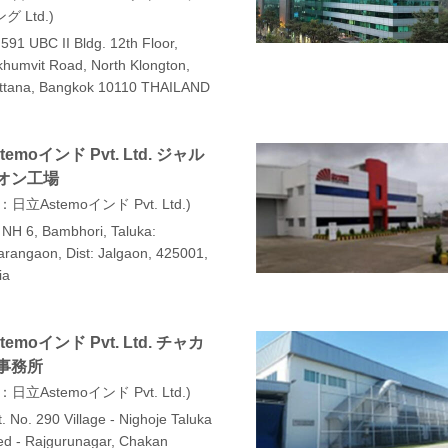
グ Ltd.
591 UBC II Bldg. 12th Floor,
humvit Road, North Klongton,
ttana, Bangkok 10110 THAILAND
temoインド Pvt. Ltd. ジャル
オン工場
：日立Astemoインド Pvt. Ltd.
 NH 6, Bambhori, Taluka:
rangaon, Dist: Jalgaon, 425001,
ia
temoインド Pvt. Ltd. チャカ
事務所
：日立Astemoインド Pvt. Ltd.
. No. 290 Village - Nighoje Taluka
d - Rajgurunagar, Chakan