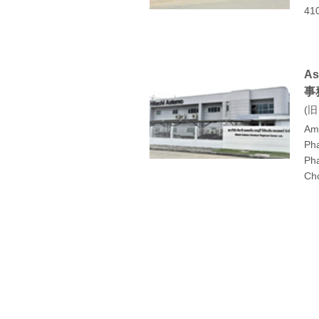
410
A
事
旧
Ama
Ph
Ph
Cho