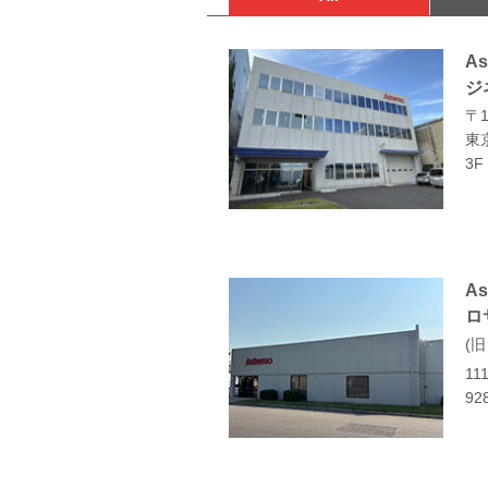
A
ジ
〒1
東
3F
As
ロ
旧
111
928