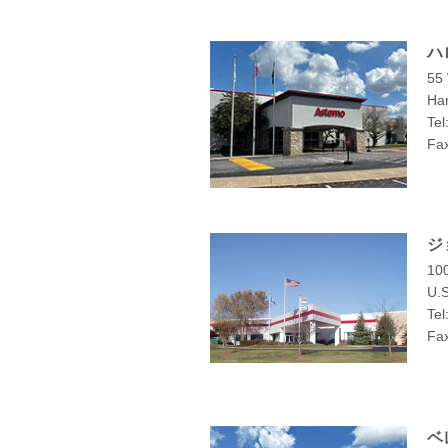
ハ
55
Ha
Tel
Fax
ジ
10
U.S
Tel
Fa
ベ