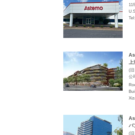
11
U.S
Tel
A
上
旧
公
Ro
Bui
Xi
As
バ
旧