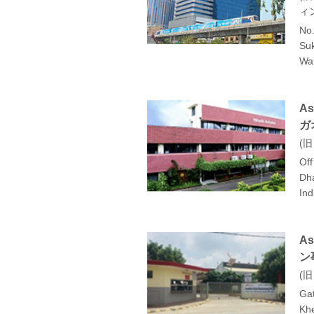
ィン
No.
Suk
Wa
As
ガ
旧
Off
Dha
Ind
As
ン
旧
Gat
Khe