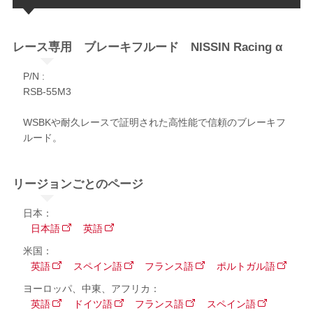
レース専用 ブレーキフルード NISSIN Racing α​
P/N :
RSB-55M3
WSBKや耐久レースで証明された高性能で信頼のブレーキフ
ルード。​
リージョンごとのページ
日本：
日本語
英語
米国：
英語
スペイン語
フランス語
ポルトガル語
ヨーロッパ、中東、アフリカ：
英語
ドイツ語
フランス語
スペイン語