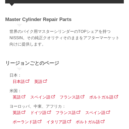
Master Cylinder​ Repair Parts​​
世界のバイク用マスターシリンダーのTOPシェアを持つ
NISSIN。​その純正クオリティそのままをアフターマーケット
向けに提供します。​
リージョンごとのページ
日本：
日本語
英語
米国：
英語
スペイン語
フランス語
ポルトガル語
ヨーロッパ、中東、アフリカ：
英語
ドイツ語
フランス語
スペイン語
ポーランド語
イタリア語
ポルトガル語