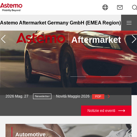
Astemo Aftermarket Germany GmbH (EMEA Region)
Novità Maggio 2026
2026 Lug. 21
Novi
er
Newsletter
PDF
Notizie ed eventi
Page navigation
Automotive