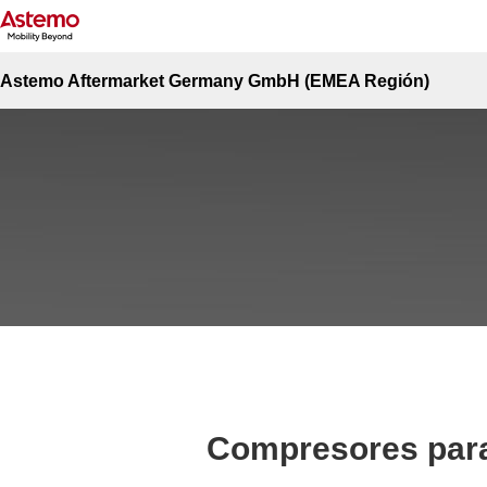
Top del sitio
Automoción
Compresores para suspensión neumática
Compresores para suspensión neum
Astemo Aftermarket Germany GmbH (EMEA Región)
Compresores par