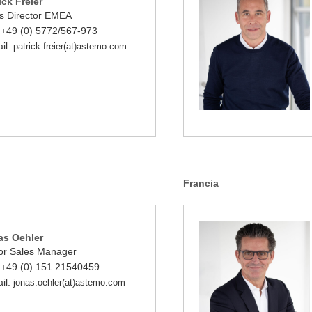
ick Freier
s Director EMEA
: +49 (0) 5772/567-973
il:
patrick.freier(at)astemo.com
Francia
as Oehler
or Sales Manager
: +49 (0) 151 21540459
il:
jonas.oehler(at)astemo.com