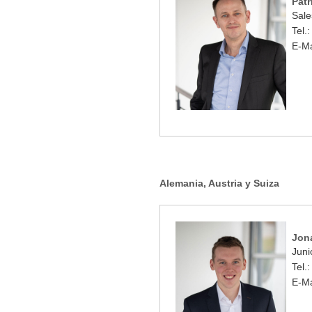
Patr
Sale
Tel.
E-Ma
Alemania, Austria y Suiza
Jon
Juni
Tel.
E-Ma