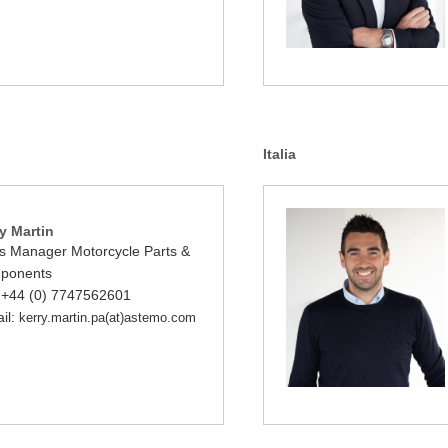
Italia
y Martin
s Manager Motorcycle Parts &
ponents
: +44 (0) 7747562601
il:
kerry.martin.pa(at)astemo.com