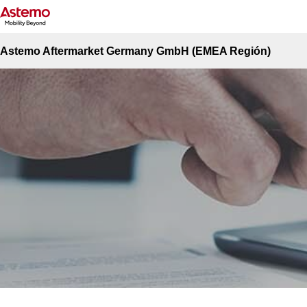
Top del sitio
Contacto
Contacto
Astemo Aftermarket Germany GmbH (EMEA Región)