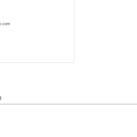
mo.com
l