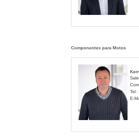
Componentes para Motos
Kerr
Sale
Com
Tel.
E-Ma