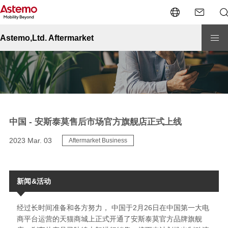
Site Top
新闻&活动
中国 - 安斯泰莫售后市场官方旗舰店正式上线
新闻&活动
Astemo,Ltd. Aftermarket
中国 - 安斯泰莫售后市场官方旗舰店正式上线
2023 Mar. 03
Aftermarket Business
新闻&活动
经过长时间准备和各方努力， 中国于2月26日在中国第一大电
商平台运营的天猫商城上正式开通了安斯泰莫官方品牌旗舰