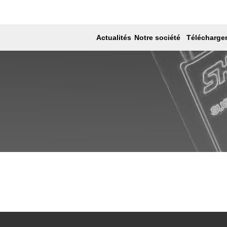
ité SS47
ité SS47
Actualités
Notre société
Télécharge