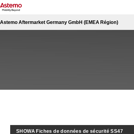
Accueil
Motocyclette
SHOWA: Huile
SHOWA Fiches de données de sécur
SHOWA Fiches de données de sécur
Astemo Aftermarket Germany GmbH (EMEA Région)
SHOWA Fiches de données de sécurité SS47