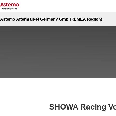
Site Top
Powersports
SHOWA Racing Vorderradgabel
SHOWA Racing Vorderradgabel
Astemo Aftermarket Germany GmbH (EMEA Region)
SHOWA Racing Vo