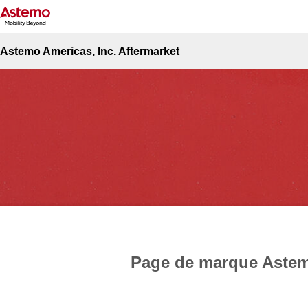
Haut du site
Actualités et événements
Page de marque Astemo
Actualités et événements
Astemo Americas, Inc. Aftermarket
Page de marque Aste