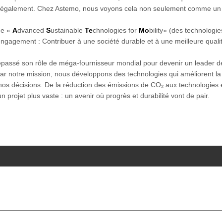
également. Chez Astemo, nous voyons cela non seulement comme un 
de «
A
dvanced
S
ustainable
Te
chnologies for
Mo
bility» (des technologi
engagement : Contribuer à une société durable et à une meilleure qualit
ssé son rôle de méga-fournisseur mondial pour devenir un leader de l'é
s par notre mission, nous développons des technologies qui améliorent la 
nos décisions. De la réduction des émissions de CO₂ aux technologie
n projet plus vaste : un avenir où progrès et durabilité vont de pair.